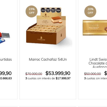
23
%
20
%
OFF
OFF
Surtidas
Marroc Cachafaz 54Un
Lindt Swi
Chocolate 
Avellana
99,90
$53.999,90
$
$70.000,00
$50.000,00
0.666,63
3
cuotas sin interés de
$17.999,97
3
cuotas sin inte