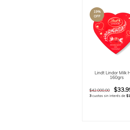
19
%
OFF
Lindt Lindor Milk 
160grs
$33.9
$42.000,00
3
cuotas sin interés de
$1