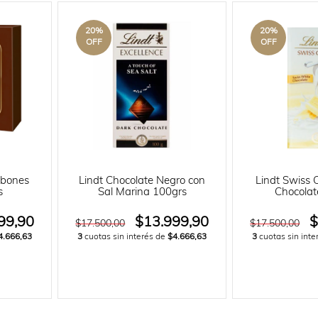
20
%
20
%
OFF
OFF
mbones
Lindt Chocolate Negro con
Lindt Swiss 
s
Sal Marina 100grs
Chocolat
99,90
$13.999,90
$
$17.500,00
$17.500,00
4.666,63
3
cuotas sin interés de
$4.666,63
3
cuotas sin int