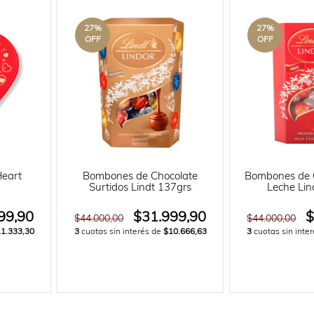
27
%
27
%
OFF
OFF
Heart
Bombones de Chocolate
Bombones de 
Surtidos Lindt 137grs
Leche Lin
99,90
$31.999,90
$
$44.000,00
$44.000,00
1.333,30
3
cuotas sin interés de
$10.666,63
3
cuotas sin inte