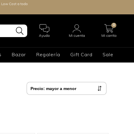
s Low Cost a todo
0
Ayuda
Mi cuenta
Mi carrito
s
Bazar
Regalería
Gift Card
Sale