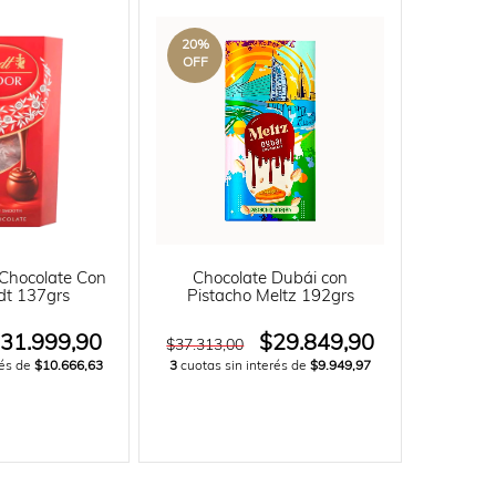
20
%
OFF
Chocolate Con
Chocolate Dubái con
dt 137grs
Pistacho Meltz 192grs
31.999,90
$29.849,90
$37.313,00
rés de
$10.666,63
3
cuotas sin interés de
$9.949,97