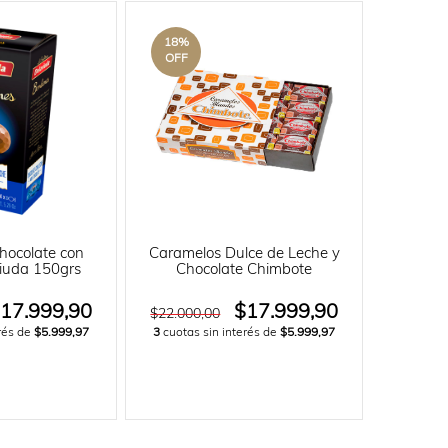
18
%
OFF
ocolate con
Caramelos Dulce de Leche y
iuda 150grs
Chocolate Chimbote
17.999,90
$17.999,90
$22.000,00
erés de
$5.999,97
3
cuotas sin interés de
$5.999,97