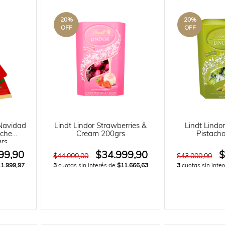
20
%
20
%
OFF
OFF
Navidad
Lindt Lindor Strawberries &
Lindt Lind
eche
Cream 200grs
Pistach
rs
99,90
$34.999,90
$
$44.000,00
$43.000,00
1.999,97
3
cuotas sin interés de
$11.666,63
3
cuotas sin inte