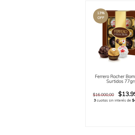
13
%
OFF
Ferrero Rocher Bo
Surtidos 77gr
$13.9
$16.000,00
3
cuotas sin interés de
$