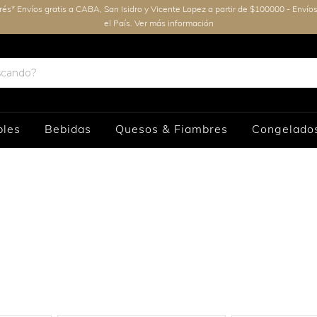
erés* Envíos gratis a CABA, San Isidro y Vicente Lopez a partir de $100000 - Envío
el País. Ver más información
bles
Bebidas
Quesos & Fiambres
Congelado