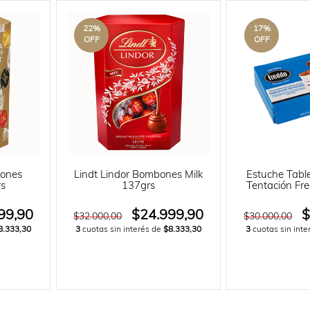
22
%
17
%
OFF
OFF
bones
Lindt Lindor Bombones Milk
Estuche Tabl
rs
137grs
Tentación Fr
99,90
$24.999,90
$
$32.000,00
$30.000,00
8.333,30
3
cuotas sin interés de
$8.333,30
3
cuotas sin int