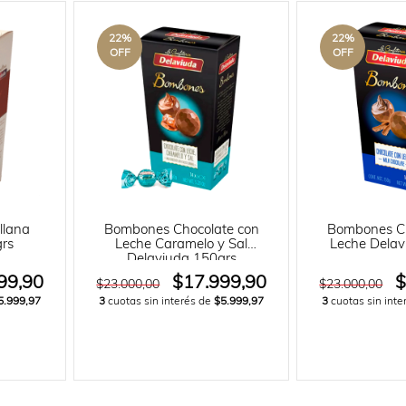
22
%
22
%
OFF
OFF
llana
Bombones Chocolate con
Bombones Ch
rs
Leche Caramelo y Sal
Leche Delav
Delaviuda 150grs
99,90
$17.999,90
$
$23.000,00
$23.000,00
5.999,97
3
cuotas sin interés de
$5.999,97
3
cuotas sin int