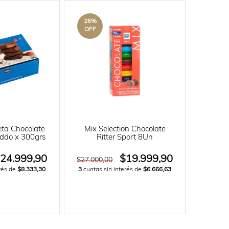
26
%
OFF
eta Chocolate
Mix Selection Chocolate
eddo x 300grs
Ritter Sport 8Un
24.999,90
$19.999,90
$27.000,00
erés de
$8.333,30
3
cuotas sin interés de
$6.666,63