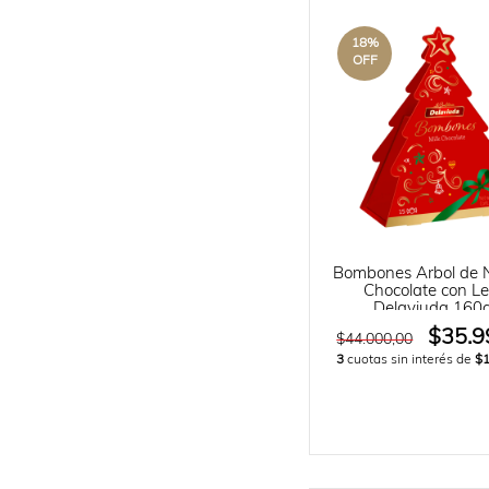
18
%
OFF
Bombones Árbol de 
Chocolate con L
Delaviuda 160g
$35.9
$44.000,00
3
cuotas sin interés de
$1