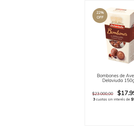
22
%
OFF
Bombones de Ave
Delaviuda 150g
$17.9
$23.000,00
3
cuotas sin interés de
$