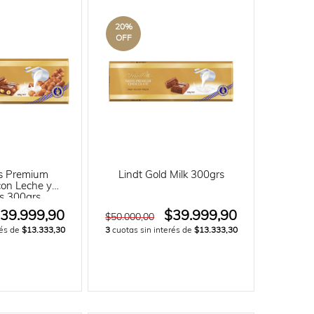
20
%
OFF
ss Premium
Lindt Gold Milk 300grs
con Leche y
s 300grs
39.999,90
$39.999,90
$50.000,00
rés de
$13.333,30
3
cuotas sin interés de
$13.333,30