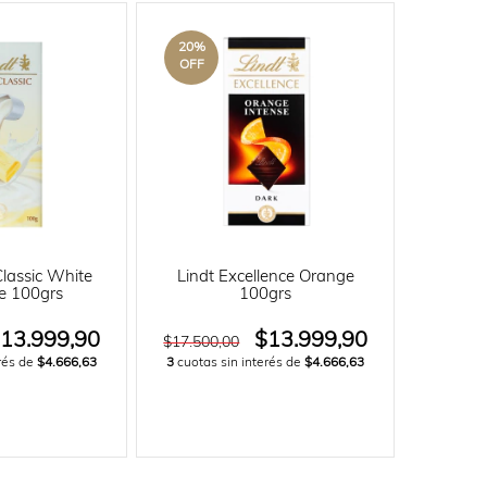
20
%
OFF
Classic White
Lindt Excellence Orange
e 100grs
100grs
13.999,90
$13.999,90
$17.500,00
erés de
$4.666,63
3
cuotas sin interés de
$4.666,63