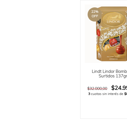
22
%
OFF
Lindt Lindor Bom
Surtidos 137g
$24.9
$32.000,00
3
cuotas sin interés de
$