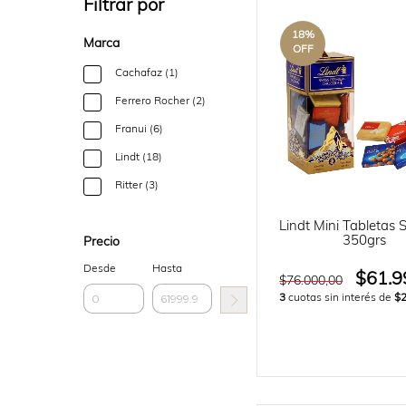
Filtrar por
18
%
Marca
OFF
Cachafaz (1)
Ferrero Rocher (2)
Franui (6)
Lindt (18)
Ritter (3)
Lindt Mini Tabletas 
350grs
Precio
Desde
Hasta
$61.9
$76.000,00
3
cuotas sin interés de
$2