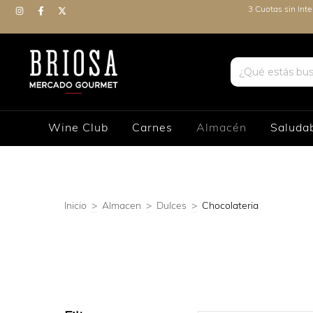
3 Cuotas sin Int
Wine Club
Carnes
Almacén
Saluda
Inicio
>
Almacen
>
Dulces
>
Chocolateria