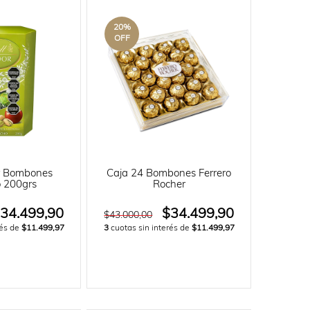
20
%
OFF
or Bombones
Caja 24 Bombones Ferrero
o 200grs
Rocher
34.499,90
$34.499,90
$43.000,00
rés de
$11.499,97
3
cuotas sin interés de
$11.499,97