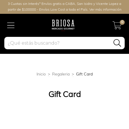
3 Cuotas sin Interés* Envíos gratis a CABA, San Isidro y Vicente Lopez a
partir de $100000 - Envíos Low Cost a todo el País. Ver más información
0
Inicio
>
Regaleria
>
Gift Card
Gift Card