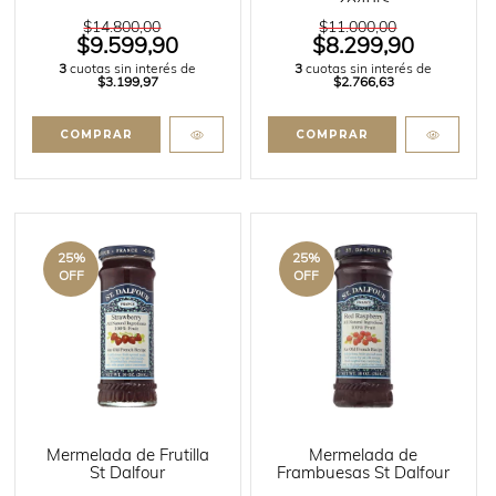
284grs
$14.800,00
$11.000,00
$9.599,90
$8.299,90
3
cuotas sin interés de
3
cuotas sin interés de
$3.199,97
$2.766,63
25
%
25
%
OFF
OFF
Mermelada de Frutilla
Mermelada de
St Dalfour
Frambuesas St Dalfour