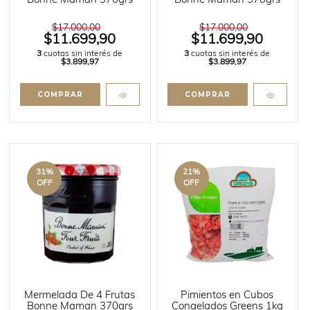
Bonne Maman 370grs
Bonne Maman 370grs
$17.000,00
$17.000,00
$11.699,90
$11.699,90
3
cuotas sin interés de
3
cuotas sin interés de
$3.899,97
$3.899,97
31
%
21
%
OFF
OFF
Mermelada De 4 Frutas
Pimientos en Cubos
Bonne Maman 370grs
Congelados Greens 1kg