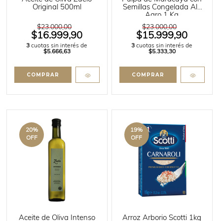
Original 500ml
Semillas Congelada Alif
Agro 1 Kg
$23.000,00
$23.000,00
$16.999,90
$15.999,90
3
cuotas sin interés de
3
cuotas sin interés de
$5.666,63
$5.333,30
20
%
19
%
OFF
OFF
Aceite de Oliva Intenso
Arroz Arborio Scotti 1kg