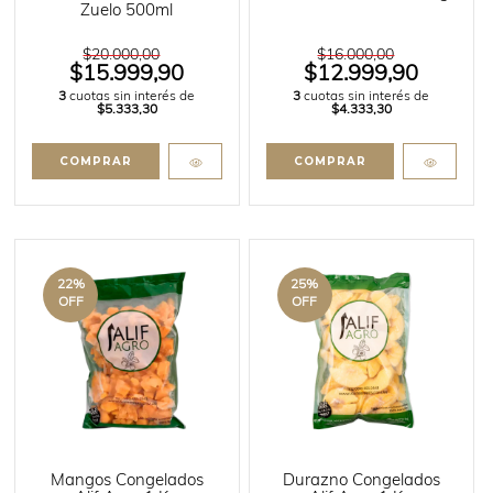
Zuelo 500ml
$20.000,00
$16.000,00
$15.999,90
$12.999,90
3
cuotas sin interés de
3
cuotas sin interés de
$5.333,30
$4.333,30
22
%
25
%
OFF
OFF
Mangos Congelados
Durazno Congelados