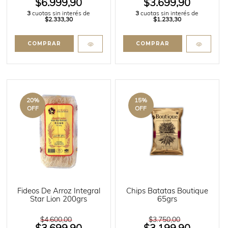
$6.999,90
$3.699,90
3
cuotas sin interés de
3
cuotas sin interés de
$2.333,30
$1.233,30
20
%
15
%
OFF
OFF
Fideos De Arroz Integral
Chips Batatas Boutique
Star Lion 200grs
65grs
$4.600,00
$3.750,00