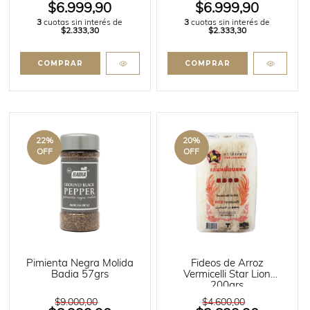
$6.999,90
$6.999,90
3
cuotas sin interés de
3
cuotas sin interés de
$2.333,30
$2.333,30
22
%
20
%
OFF
OFF
Pimienta Negra Molida
Fideos de Arroz
Badia 57grs
Vermicelli Star Lion
200grs
$9.000,00
$4.600,00