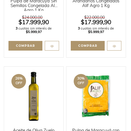
Pulpa de Maracuyá Sin
Arándanos Congelados
Semillas Congelada Alif
Alif Agro 1 Kg
Agro 1 Kg
$24.000,00
$22.000,00
$17.999,90
$17.999,90
3
cuotas sin interés de
3
cuotas sin interés de
$5.999,97
$5.999,97
26
%
30
%
OFF
OFF
Aceite de Oliva Zuelo
Pulpa de Maracuyá con