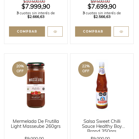
$10.500,00
$9.500,00
$7.999,90
$7.699,90
3
cuotas sin interés de
3
cuotas sin interés de
$2.666,63
$2.566,63
20
%
22
%
OFF
OFF
Mermelada De Frutilla
Salsa Sweet Chilli
Light Masseube 260grs
Sauce Healthy Boy
Brand 350grs