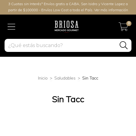
3 Cuotas sin Interés* Envíos gratis a CABA, San Isidro y Vicente Lopez a
partir de $100000 - Envíos Low Cost a todo el País. Ver más información
0
Inicio
>
Saludables
>
Sin Tacc
Sin Tacc