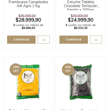
Frambuesa Congelados
Estuche Tableta
Alif Agro 1 Kg
Chocolate Tentación
Freddo x 300grs
$35.000,00
$30.000,00
$28.999,90
$24.999,90
3
cuotas sin interés de
3
cuotas sin interés de
$9.666,63
$8.333,30
25
%
18
%
OFF
OFF