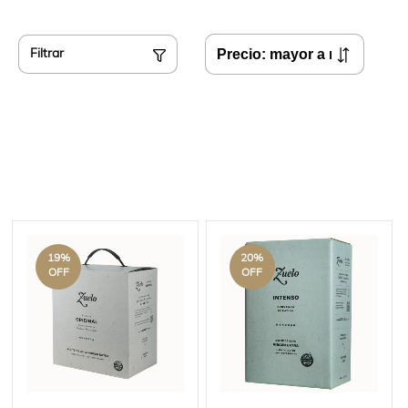
Filtrar
19
%
20
%
OFF
OFF