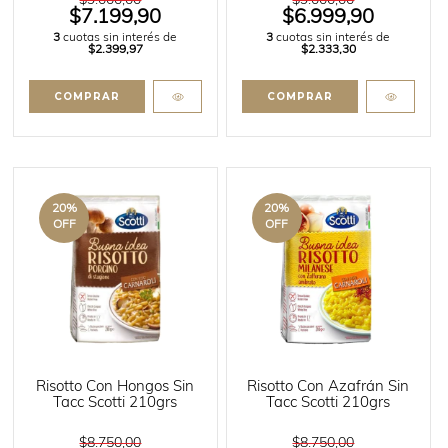
$9.000,00
$9.000,00
$7.199,90
$6.999,90
3
cuotas sin interés de
3
cuotas sin interés de
$2.399,97
$2.333,30
20
%
20
%
OFF
OFF
Risotto Con Hongos Sin
Risotto Con Azafrán Sin
Tacc Scotti 210grs
Tacc Scotti 210grs
$8.750,00
$8.750,00