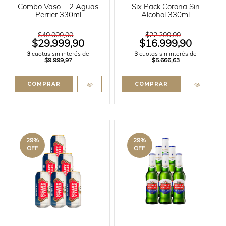
Combo Vaso + 2 Aguas
Six Pack Corona Sin
Perrier 330ml
Alcohol 330ml
$40.000,00
$22.200,00
$29.999,90
$16.999,90
3
cuotas sin interés de
3
cuotas sin interés de
$9.999,97
$5.666,63
29
%
29
%
OFF
OFF