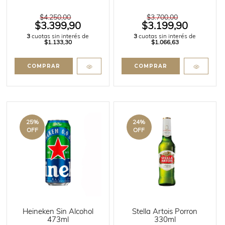
$4.250,00
$3.700,00
$3.399,90
$3.199,90
3
cuotas sin interés de
3
cuotas sin interés de
$1.133,30
$1.066,63
25
%
24
%
OFF
OFF
Heineken Sin Alcohol
Stella Artois Porron
473ml
330ml