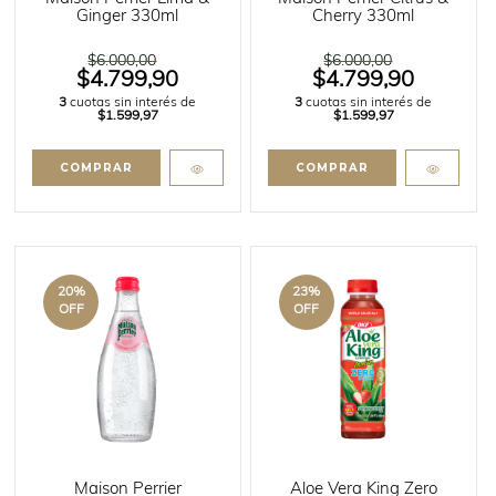
Ginger 330ml
Cherry 330ml
$6.000,00
$6.000,00
$4.799,90
$4.799,90
3
cuotas sin interés de
3
cuotas sin interés de
$1.599,97
$1.599,97
20
%
23
%
OFF
OFF
Maison Perrier
Aloe Vera King Zero