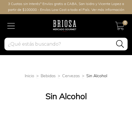
3 Cuotas sin Interés* Envíos gratis a CABA, San Isidro y Vicente Lopez a
partir de $100000 - Envíos Low Cost a todo el País. Ver más información
0
Inicio
>
Bebidas
>
Cervezas
>
Sin Alcohol
Sin Alcohol