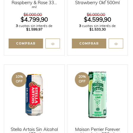
Raspberry & Rose 330
Strawberry Okf 500ml
ml
$6.000,00
$6.000,00
$4.799,90
$4.599,90
3
cuotas sin interés de
3
cuotas sin interés de
$1.599,97
$1.533,30
10
%
20
%
OFF
OFF
Stella Artois Sin Alcohol
Maison Perrier Forever