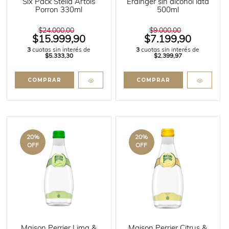
Six Pack Stella Artois
Erdinger sin alcohol lata
Porron 330ml
500ml
$24.000,00
$9.000,00
$15.999,90
$7.199,90
3
cuotas sin interés de
3
cuotas sin interés de
$5.333,30
$2.399,97
20
%
20
%
OFF
OFF
Maison Perrier Lima &
Maison Perrier Citrus &