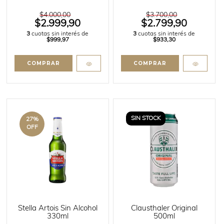
$4.000,00
$3.700,00
$2.999,90
$2.799,90
3
cuotas sin interés de
3
cuotas sin interés de
$999,97
$933,30
SIN STOCK
27
%
OFF
Stella Artois Sin Alcohol
Clausthaler Original
330ml
500ml