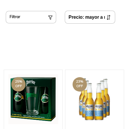
Filtrar
25
%
23
%
OFF
OFF