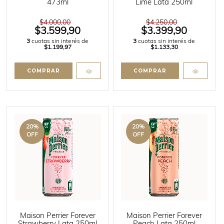
473ml
Lime Lata 250ml
$4.000,00
$4.250,00
$3.599,90
$3.399,90
3
cuotas sin interés de
3
cuotas sin interés de
$1.199,97
$1.133,30
20
%
20
%
OFF
OFF
Maison Perrier Forever
Maison Perrier Forever