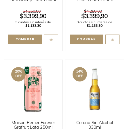
Strawberry Lata 250ml
Peach Lata 250ml
$4.250,00
$4.250,00
$3.399,90
$3.399,90
3
cuotas sin interés de
3
cuotas sin interés de
$1.133,30
$1.133,30
20
%
14
%
OFF
OFF
Maison Perrier Forever
Corona Sin Alcohol
Grafruit Lata 250ml
330ml