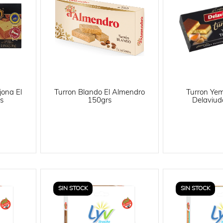
jona El
Turron Blando El Almendro
Turron Ye
s
150grs
Delaviud
SIN STOCK
SIN STOCK