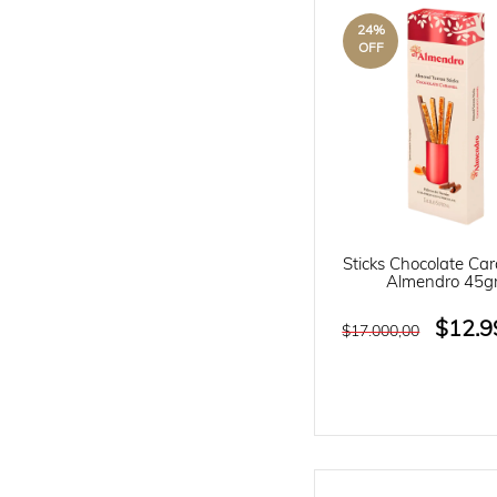
24
%
OFF
Sticks Chocolate Car
Almendro 45g
$12.9
$17.000,00