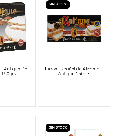
SIN STOCK
El Antiguo De
Turron Español de Alicante El
e 150grs
Antiguo 150grs
SIN STOCK