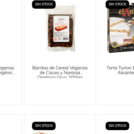
SIN STOCK
SIN STOCK
Veganas
Barritas de Cereal Veganas
Torta Turron 
rgánico
de Cacao y Naranja
Alicant
Orgánico Grun 200grs
SIN STOCK
SIN STOCK