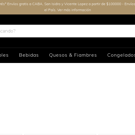
erés* Envíos gratis a CABA, San Isidro y Vicente Lopez a partir de $100000 - Envío
el País. Ver más información
bles
Bebidas
Quesos & Fiambres
Congelado