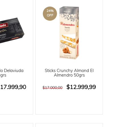
24
%
OFF
do Delaviuda
Sticks Crunchy Almond El
grs
Almendro 50grs
17.999,90
$12.999,99
$17.000,00