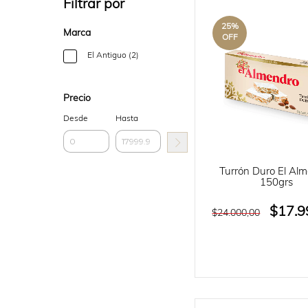
Filtrar por
25
%
Marca
OFF
El Antiguo (2)
Precio
Desde
Hasta
Turrón Duro El Al
150grs
$17.9
$24.000,00