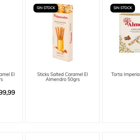
SIN STOCK
SIN STOCK
amel El
Sticks Salted Caramel El
Torta Imperia
rs
Almendro 50grs
99,99