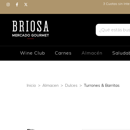
3 Cuotas sin Int
Wine Club
Carnes
Almacén
Saluda
Inicio
>
Almacen
>
Dulces
>
Turrones & Barritas