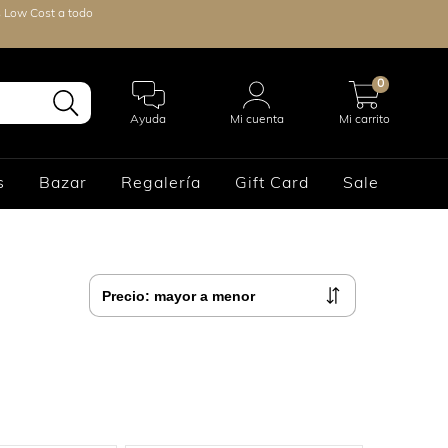
s Low Cost a todo
0
Ayuda
Mi cuenta
Mi carrito
s
Bazar
Regalería
Gift Card
Sale