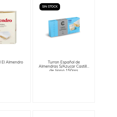
SIN STOCK
l El Almendro
Turron Español de
Almendras S/Azucar Castillo
de Jijona 150grs