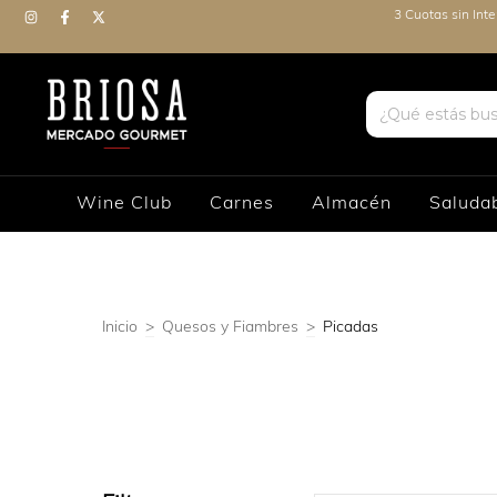
3 Cuotas sin Int
Wine Club
Carnes
Almacén
Saluda
Inicio
>
Quesos y Fiambres
>
Picadas