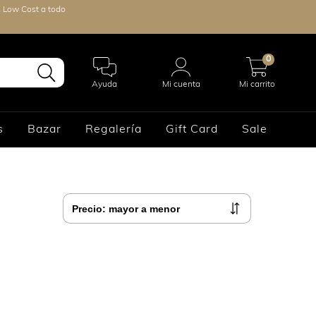
s Low Cost a todo
0
Ayuda
Mi cuenta
Mi carrito
s
Bazar
Regalería
Gift Card
Sale