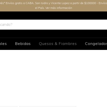
erés* Envíos gratis a CABA, San Isidro y Vicente Lopez a partir de $100000 - Envío
el País. Ver más información
bles
Bebidas
Quesos & Fiambres
Congelado