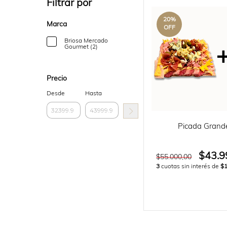
Filtrar por
20
%
Marca
OFF
Briosa Mercado
Gourmet (2)
Precio
Desde
Hasta
Picada Grand
$43.9
$55.000,00
3
cuotas sin interés de
$1