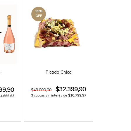
25
%
OFF
Picada Chica
e
$32.399,90
99,90
$43.000,00
3
cuotas sin interés de
$10.799,97
4.666,63