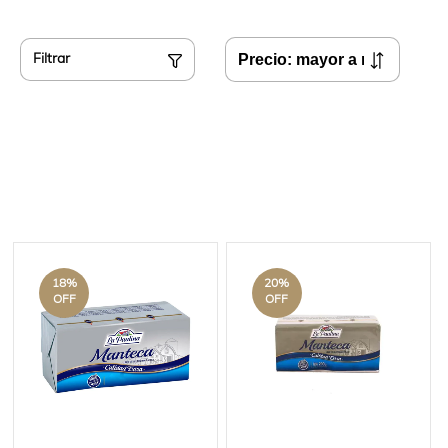
Filtrar
18
%
20
%
OFF
OFF