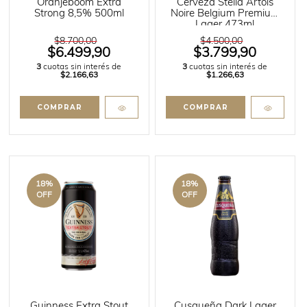
Oranjeboom Extra
Cerveza Stella Artois
Strong 8,5% 500ml
Noire Belgium Premium
Lager 473ml
$8.700,00
$4.500,00
$6.499,90
$3.799,90
3
cuotas sin interés de
3
cuotas sin interés de
$2.166,63
$1.266,63
18
%
18
%
OFF
OFF
Guinness Extra Stout
Cusqueña Dark Lager