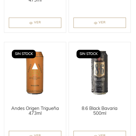
473ml
VER
VER
SIN STOCK
SIN STOCK
Andes Origen Trigueña
8.6 Black Bavaria
473ml
500ml
VER
VER