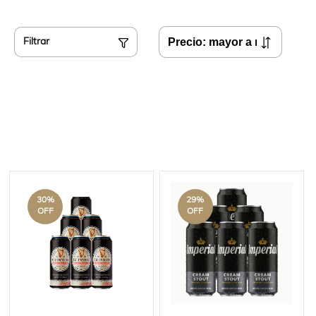
Filtrar
30
%
29
%
OFF
OFF