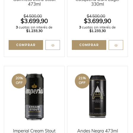
473ml
330ml
$4.500,00
$4.500,00
$3.699,90
$3.699,90
3
cuotas sin interés de
3
cuotas sin interés de
$1.233,30
$1.233,30
20
%
21
%
OFF
OFF
Imperial Cream Stout
Andes Negra 473ml