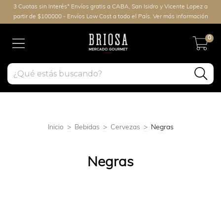
3 Cuotas sin Interés* Envíos gratis a CABA, San Isidro y Vicente Lopez a
partir de $100000 - Envíos Low Cost a todo el País. Ver más información
0
Inicio
>
Bebidas
>
Cervezas
>
Negras
Negras