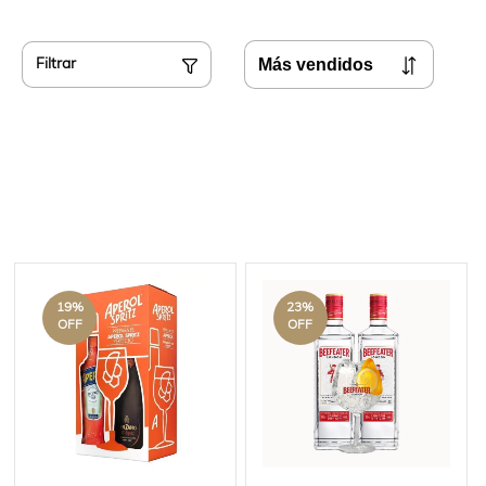
Filtrar
19
%
23
%
OFF
OFF