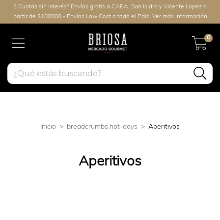
3 Cuotas sin Interés* Envíos gratis a CABA, San Isidro y Vicente Lopez a
partir de $100000 - Envíos Low Cost a todo el País. Ver más información
0
Inicio
>
breadcrumbs.hot-days
>
Aperitivos
Aperitivos