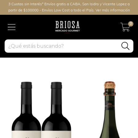
3 Cuotas sin Interés* Envíos gratis a CABA, San Isidro y Vicente Lopez a
partir de $100000 - Envíos Low Cost a todo el País. Ver más información
0