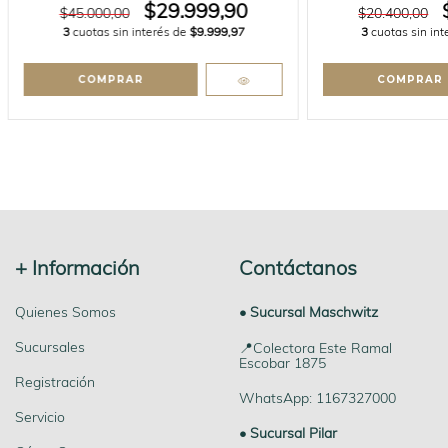
$29.999,90
$45.000,00
$20.400,00
3
cuotas sin interés de
$9.999,97
3
cuotas sin in
+ Información
Contáctanos
Quienes Somos
• Sucursal Maschwitz
Sucursales
📍Colectora Este Ramal
Escobar 1875
Registración
WhatsApp: 1167327000
Servicio
• Sucursal Pilar