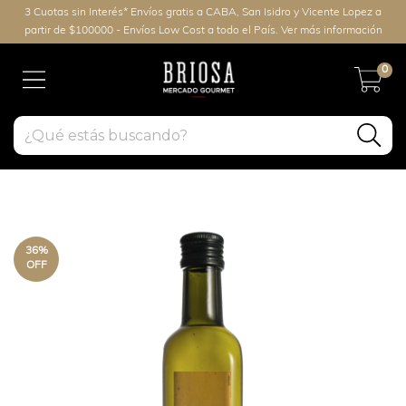
3 Cuotas sin Interés* Envíos gratis a CABA, San Isidro y Vicente Lopez a
partir de $100000 - Envíos Low Cost a todo el País. Ver más información
0
36
%
OFF