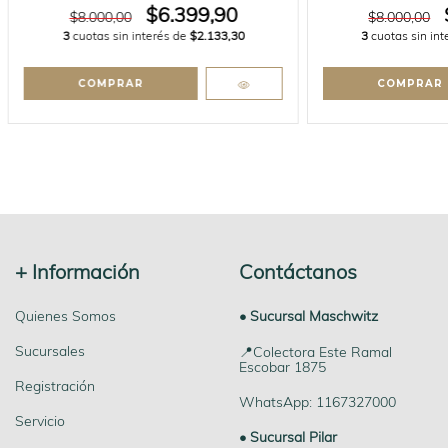
$6.399,90
$8.000,00
$8.000,00
3
cuotas sin interés de
$2.133,30
3
cuotas sin in
+ Información
Contáctanos
Quienes Somos
• Sucursal Maschwitz
Sucursales
📍Colectora Este Ramal
Escobar 1875
Registración
WhatsApp: 1167327000
Servicio
• Sucursal Pilar