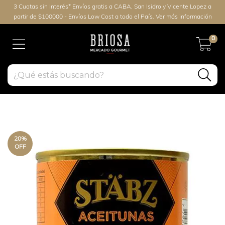
3 Cuotas sin Interés* Envíos gratis a CABA, San Isidro y Vicente Lopez a
partir de $100000 - Envíos Low Cost a todo el País. Ver más información
0
20
%
OFF