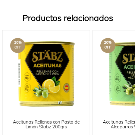
Productos relacionados
20
%
20
%
OFF
OFF
Aceitunas Rellenas con Pasta de
Aceitunas Rell
Limón Stabz 200grs
Alcaparras