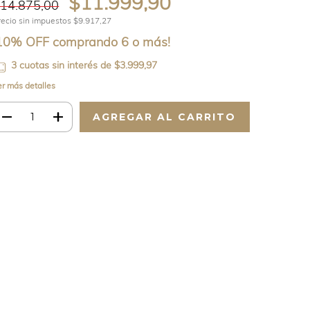
$11.999,90
14.875,00
recio sin impuestos
$9.917,27
10% OFF comprando 6 o más!
3
cuotas sin interés de
$3.999,97
er más detalles