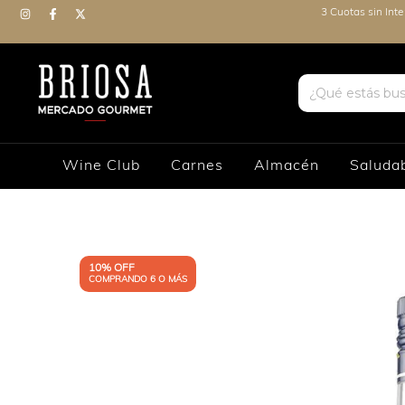
3 Cuotas sin Int
Wine Club
Carnes
Almacén
Saluda
10% OFF
COMPRANDO 6 O MÁS