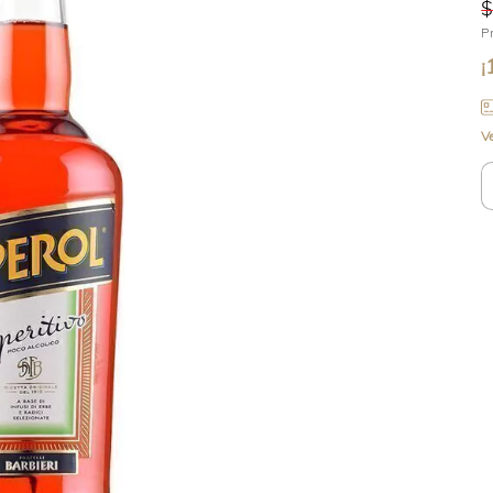
$
P
¡
V