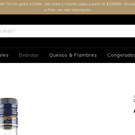
erés* Envíos gratis a CABA, San Isidro y Vicente Lopez a partir de $100000 - Envío
el País. Ver más información
bles
Bebidas
Quesos & Fiambres
Congelado
I