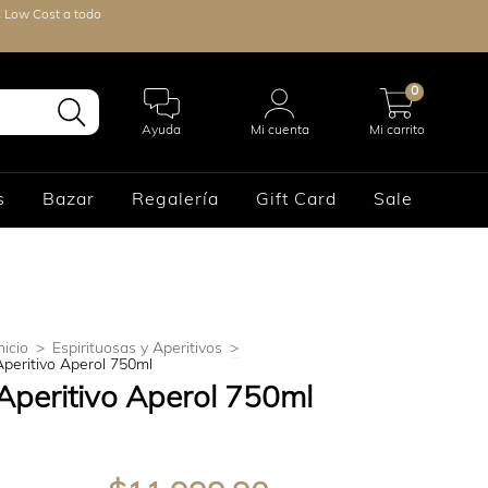
s Low Cost a todo
0
Ayuda
Mi cuenta
Mi carrito
s
Bazar
Regalería
Gift Card
Sale
nicio
>
Espirituosas y Aperitivos
>
Aperitivo Aperol 750ml
Aperitivo Aperol 750ml