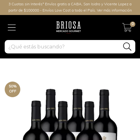
3 Cuotas sin Interés* Envíos gratis a CABA, San Isidro y Vicente Lopez a
partir de $100000 - Envíos Low Cost a todo el País. Ver más información
0
50
%
OFF