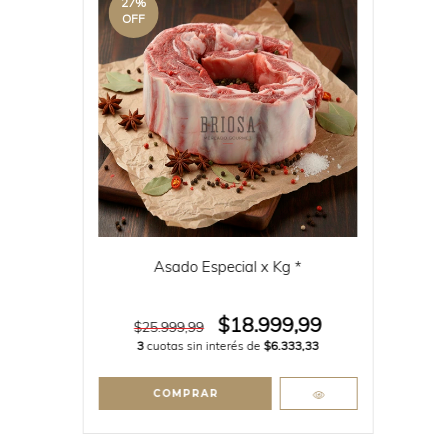
27
%
OFF
Asado Especial x Kg *
$18.999,99
$25.999,99
3
cuotas sin interés de
$6.333,33