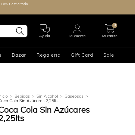
s Low Cost a todo
0
Ayuda
Mi cuenta
Mi carrito
s
Bazar
Regalería
Gift Card
Sale
nicio
>
Bebidas
>
Sin Alcohol
>
Gaseosas
>
Coca Cola Sin Azúcares 2,25lts
Coca Cola Sin Azúcares
2,25lts