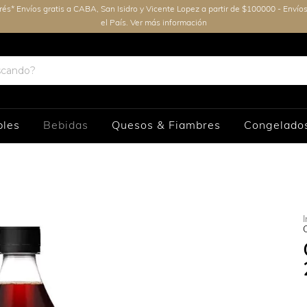
erés* Envíos gratis a CABA, San Isidro y Vicente Lopez a partir de $100000 - Envío
el País. Ver más información
bles
Bebidas
Quesos & Fiambres
Congelado
I