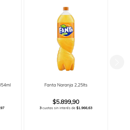
354ml
Fanta Naranja 2,25lts
$5.899,90
,97
3
cuotas sin interés de
$1.966,63
3