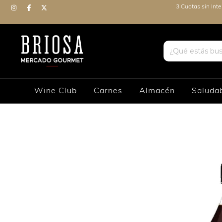
3 Cuotas sin Int
Wine Club
Carnes
Almacén
Saluda