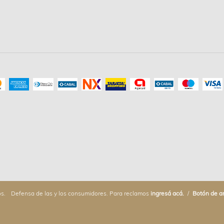
s.
Defensa de las y los consumidores. Para reclamos
ingresá acá.
/
Botón de a