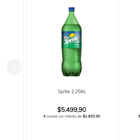
ts
Sprite 2,25lts
$5.499,90
3,30
3
cuotas sin interés de
$1.833,30
3