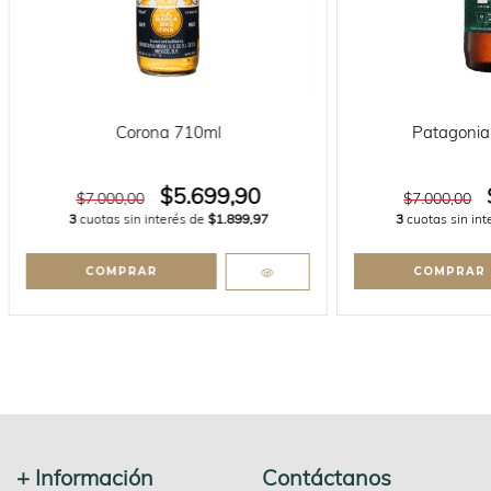
Corona 710ml
Patagonia
$5.699,90
$7.000,00
$7.000,00
3
cuotas sin interés de
$1.899,97
3
cuotas sin in
+ Información
Contáctanos