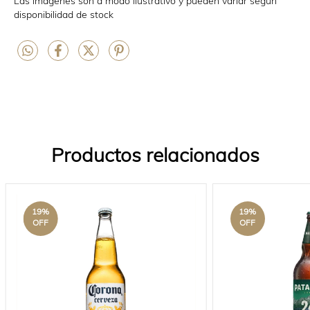
Las imágenes son a modo ilustrativo y pueden variar según
disponibilidad de stock
Productos relacionados
19
%
19
%
OFF
OFF