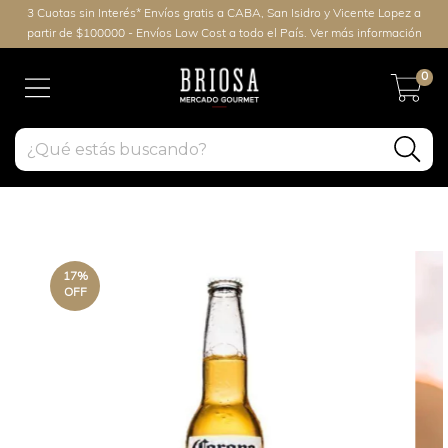
3 Cuotas sin Interés* Envíos gratis a CABA, San Isidro y Vicente Lopez a
partir de $100000 - Envíos Low Cost a todo el País. Ver más información
0
17
%
OFF