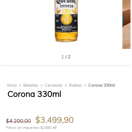
1
/
2
Inicio
>
Bebidas
>
Cervezas
>
Rubias
>
Corona 330ml
Corona 330ml
$3.499,90
$4.200,00
Precio sin impuestos
$2.892,48