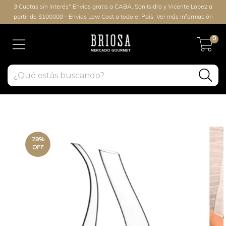
3 Cuotas sin Interés* Envíos gratis a CABA, San Isidro y Vicente Lopez a
partir de $100000 - Envíos Low Cost a todo el País. Ver más información
0
29
%
OFF