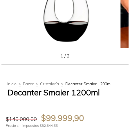
1
/
2
Inicio
>
Bazar
>
Cristalería
>
Decanter Smaier 1200ml
Decanter Smaier 1200ml
$99.999,90
$140.000,00
Precio sin impuestos
$82.644,55