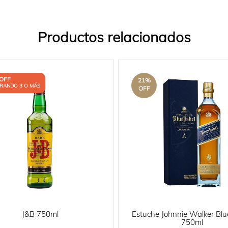
Productos relacionados
OFF
21
%
RANDO 3 O MÁS
OFF
J&B 750ml
Estuche Johnnie Walker Blu
750ml