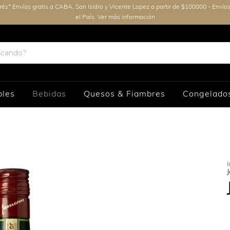
erés* Envíos gratis a CABA, San Isidro y Vicente Lopez a partir de $100000 - Envío
el País. Ver más información
bles
Bebidas
Quesos & Fiambres
Congelado
I