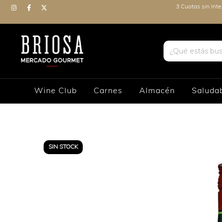
3 Cuotas sin Int
Wine Club
Carnes
Almacén
Saluda
SIN STOCK