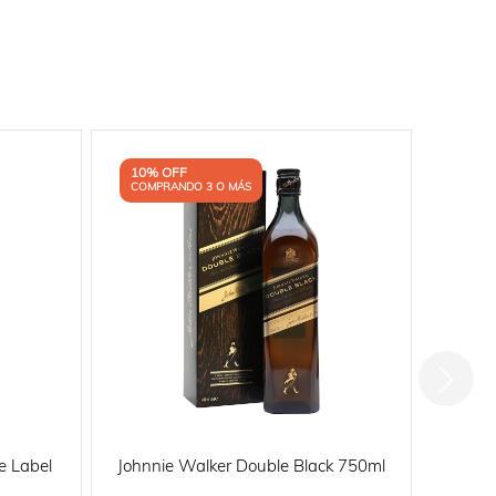
10% OFF
10% 
COMPRANDO 3 O MÁS
COMP
e Label
Johnnie Walker Double Black 750ml
Johnn