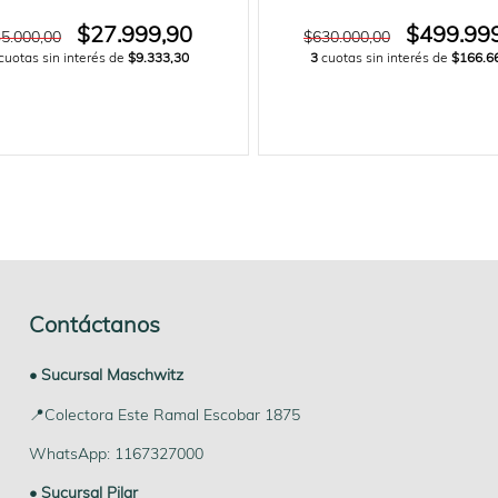
$27.999,90
$499.99
5.000,00
$630.000,00
cuotas sin interés de
$9.333,30
3
cuotas sin interés de
$166.6
Contáctanos
• Sucursal Maschwitz
📍Colectora Este Ramal Escobar 1875
WhatsApp: 1167327000
• Sucursal Pilar