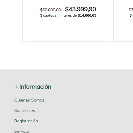
,90
$43.999,90
$60.000,00
$3
66,63
3
cuotas sin interés de
$14.666,63
3
+ Información
Quienes Somos
Sucursales
Registración
Servicio