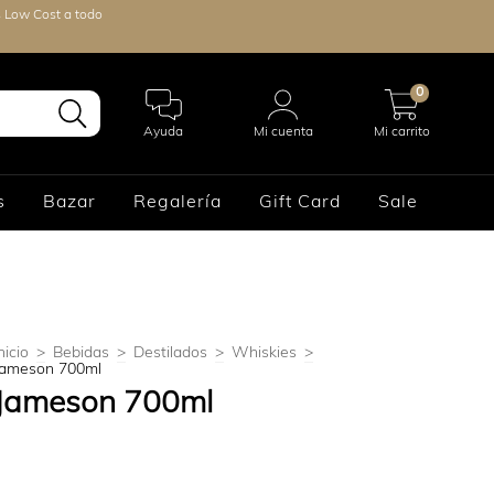
s Low Cost a todo
0
Ayuda
Mi cuenta
Mi carrito
s
Bazar
Regalería
Gift Card
Sale
nicio
>
Bebidas
>
Destilados
>
Whiskies
>
Jameson 700ml
Jameson 700ml