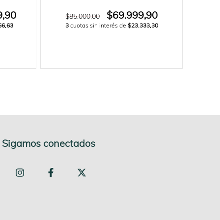
9,90
$69.999,90
$85.000,00
$8
66,63
3
cuotas sin interés de
$23.333,30
3
c
Sigamos conectados