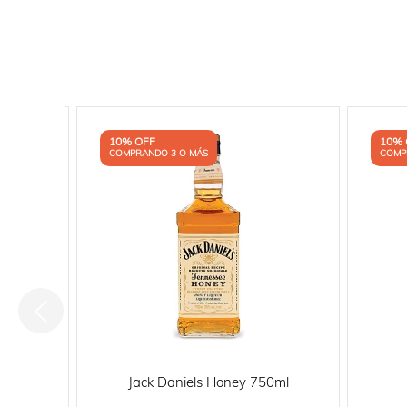
10% OFF
10% 
COMPRANDO 3 O MÁS
COMP
50ml
Jack Daniels Honey 750ml