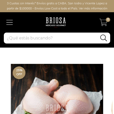
3 Cuotas sin Interés* Envíos gratis a CABA, San Isidro y Vicente Lopez a
partir de $100000 - Envíos Low Cost a todo el País. Ver más información
0
25
%
OFF