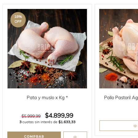
18
%
OFF
Pata y muslo x Kg *
Pollo Pastoril A
$4.899,99
$5.999,99
3
cuotas sin interés de
$1.633,33