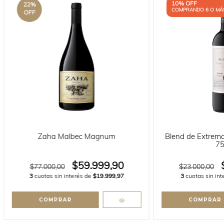
10% OFF
22
%
COMPRANDO 6 O MÁ
OFF
Zaha Malbec Magnum
Blend de Extremo
75
$59.999,90
$77.000,00
$23.000,00
3
cuotas sin interés de
$19.999,97
3
cuotas sin in