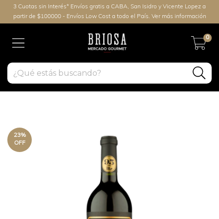
3 Cuotas sin Interés* Envíos gratis a CABA, San Isidro y Vicente Lopez a
partir de $100000 - Envíos Low Cost a todo el País. Ver más información
0
23
%
OFF